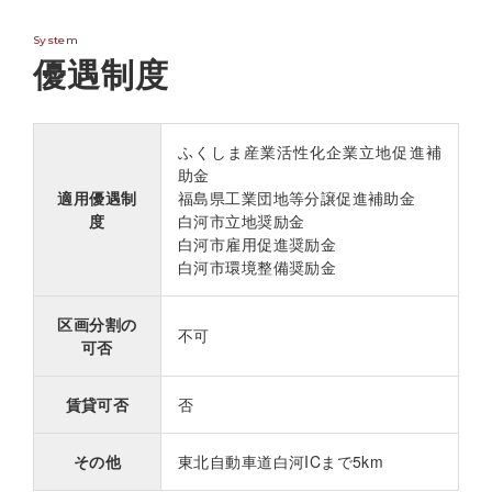
System
優遇制度
ふくしま産業活性化企業立地促進補
助金
適用優遇制
福島県工業団地等分譲促進補助金
度
白河市立地奨励金
白河市雇用促進奨励金
白河市環境整備奨励金
区画分割の
不可
可否
賃貸可否
否
その他
東北自動車道白河ICまで5km