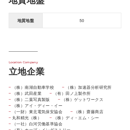
地質地盤
50
Location Company
立地企業
（株）南湖自動車学校
（株）加速器分析研究所
（株）武田産業
（有）田ノ上製作所
（株）二葉写真製版
（株）ゲットワークス
（株）アイ・ディー・イー
（一財）東北電気保安協会
（株）齋藤商店
丸和精光（株）
（株）ディ・エム・シー
（一社）白河労働基準協会
（有）ホープ・インダストリー