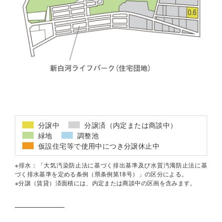
分譲中
分譲済（内定または商談中）
緑地
調整池
仮設住宅等で使用中につき分譲休止中
※排水：「大気汚染防止法に基づく排出基準及び水質汚濁防止法に基
づく排水基準を定める条例（県条例第18号）」の区分による。
※分譲（賃貸）済面積には、内定または商談中の区画を含みます。