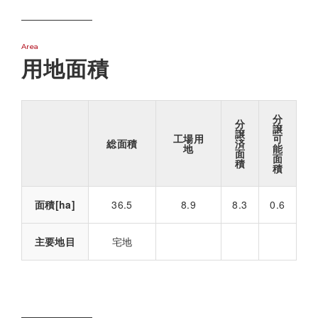
Area
用地面積
分
分
譲
譲
工場用
可
総面積
済
地
能
面
面
積
積
面積[ha]
36.5
8.9
8.3
0.6
主要地目
宅地