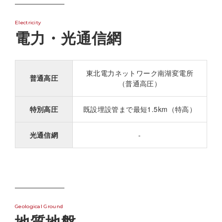
Electricity
電力・光通信網
東北電力ネットワーク南湖変電所
普通高圧
（普通高圧）
特別高圧
既設埋設管まで最短1.5km（特高）
光通信網
-
Geological Ground
地質地盤